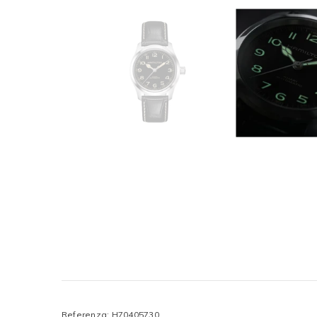
Referenza: H70405730