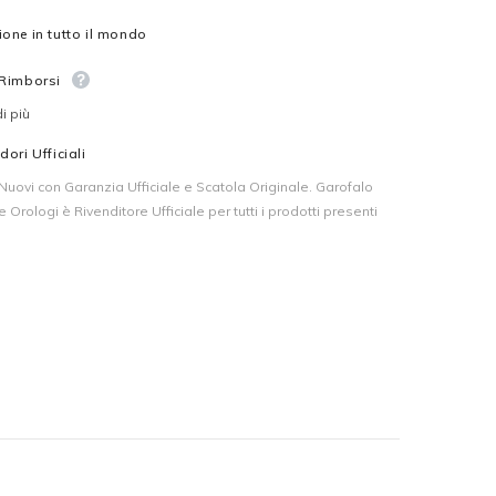
one in tutto il mondo
 Rimborsi
i più
dori Ufficiali
i Nuovi con Garanzia Ufficiale e Scatola Originale. Garofalo
 e Orologi è Rivenditore Ufficiale per tutti i prodotti presenti
.