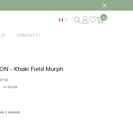
 DAL 2 SETTEMBRE
0
0
IT
elementi
IT
LO
CONTATTI
EN
N - Khaki Field Murph
5730
:
In Stock
lo 1 rimasti