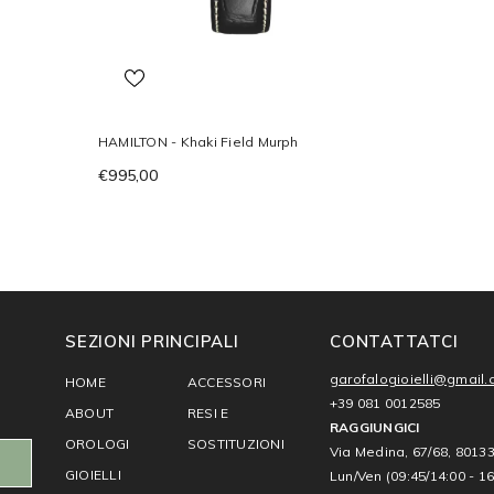
HAMILTON - Khaki Field Murph
€995,00
SEZIONI PRINCIPALI
CONTATTATCI
garofalogioielli@gmail
HOME
ACCESSORI
+39 081 0012585
ABOUT
RESI E
RAGGIUNGICI
OROLOGI
SOSTITUZIONI
Via Medina, 67/68, 8013
GIOIELLI
Lun/Ven (09:45/14:00 - 16