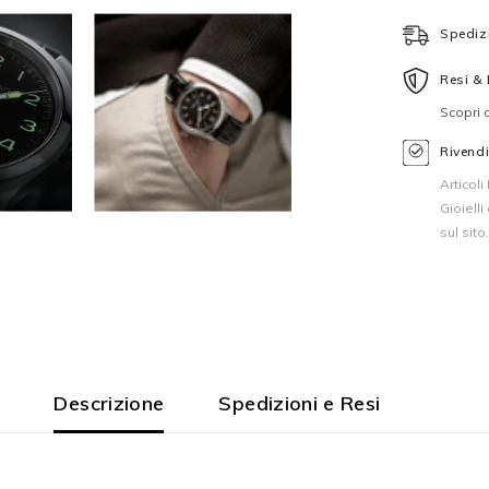
Spedizi
Resi &
Scopri d
Rivendi
Articol
Gioielli
sul sito
Descrizione
Spedizioni e Resi