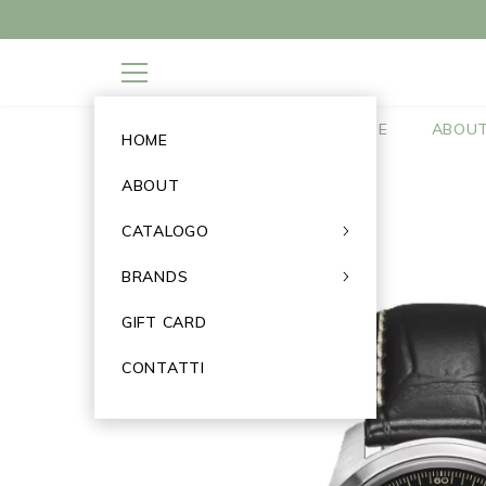
SALTA IL CONTENUTO
PER ORD
Categories
HOME
ABOU
HOME
ABOUT
Home
HAMILTON - Khaki Field Murph
CATALOGO
BRANDS
GIFT CARD
CONTATTI