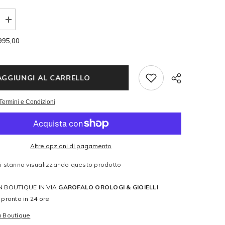
Aumenta
la
quantità
995,00
per
N
HAMILTON
-
Khaki
Field
AGGIUNGI AL CARRELLO
Murph
Termini e Condizioni
Altre opzioni di pagamento
Share
ti stanno visualizzando questo prodotto
IN BOUTIQUE IN VIA
GAROFALO OROLOGI & GIOIELLI
o pronto in 24 ore
a Boutique