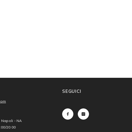
SEGUICI
.com
3 Napoli - NA
:00/20:00