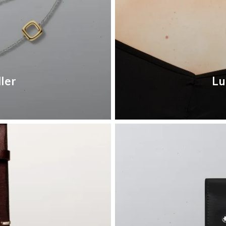
ller
Lu