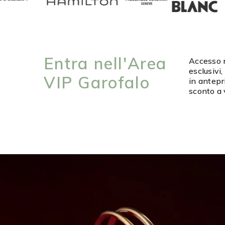
Entra nell'Area
Accesso r
esclusivi,
VIP Garofalo
in antepr
sconto a v