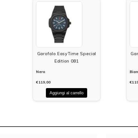
Garofalo EasyTime Special
Gar
Edition 081
Nero
Bia
€119,00
€119
Aggiungi al carrello