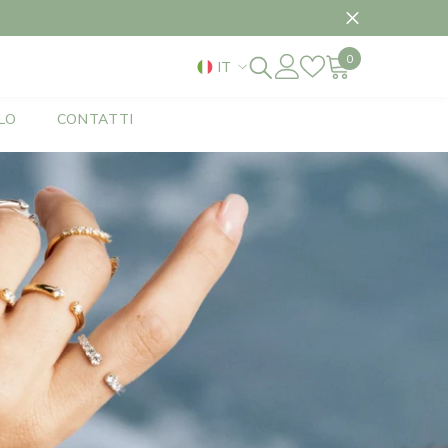
 2 SETTEMBRE
0
0
IT
elementi
IT
LO
CONTATTI
EN