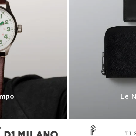
empo
Le N