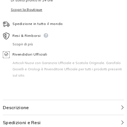
Di solito pronto in 24 ore
Scopri la Boutique
Spedizione in tutto il mondo
Resi & Rimborsi
Scopri di più
Rivendidori Ufficiali
Articoli Nuovi con Garanzia Ufficiale e Scatola Originale. Garofalo
Gioielli e Orologi è Rivenditore Ufficiale per tutti i prodotti presenti
sul sito.
Descrizione
Spedizioni e Resi