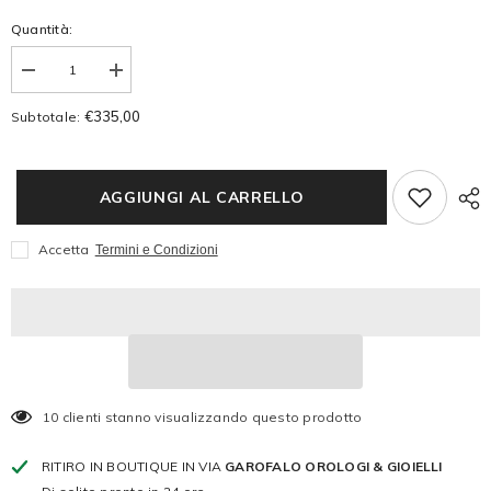
Quantità:
Diminuire
Aumenta
la
la
quantità
quantità
€335,00
Subtotale:
per
per
D1
D1
Milano
Milano
-
-
Ultra
Ultra
AGGIUNGI AL CARRELLO
Thin
Thin
Re
Re
Silver
Silver
Accetta
Termini e Condizioni
10 clienti stanno visualizzando questo prodotto
RITIRO IN BOUTIQUE IN VIA
GAROFALO OROLOGI & GIOIELLI