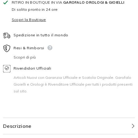
RITIRO IN BOUTIQUE IN VIA
GAROFALO OROLOGI & GIOIELLI
Di solito pronto in 24 ore
Scopri la Boutique
Spedizione in tutto il mondo
Resi & Rimborsi
Scopri di più
Rivendidori Ufficiali
Articoli Nuovi con Garanzia Ufficiale e Scatola Originale. Garofalo
Gioielli e Orologi è Rivenditore Ufficiale per tutti i prodotti presenti
sul sito.
Descrizione