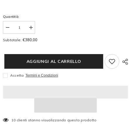
Quantità:
Diminuire
Aumenta
la
la
quantità
quantità
€380,00
Subtotale:
per
per
MONTBLANC
MONTBLANC
PORTAFOGLIO
PORTAFOGLIO
MEISTERSTUCK
MEISTERSTUCK
6
6
AGGIUNGI AL CARRELLO
SCOMPARTI
SCOMPARTI
198805
198805
Accetta
Termini e Condizioni
10 clienti stanno visualizzando questo prodotto