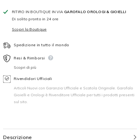
RITIRO IN BOUTIQUE IN VIA
GAROFALO OROLOGI & GIOIELLI
Di solito pronto in 24 ore
Scopri la Boutique
Spedizione in tutto il mondo
Resi & Rimborsi
Scopri di più
Rivendidori Ufficiali
Articoli Nuovi con Garanzia Ufficiale e Scatola Originale. Garofalo
Gioielli e Orologi è Rivenditore Ufficiale per tutti i prodotti presenti
sul sito.
Descrizione