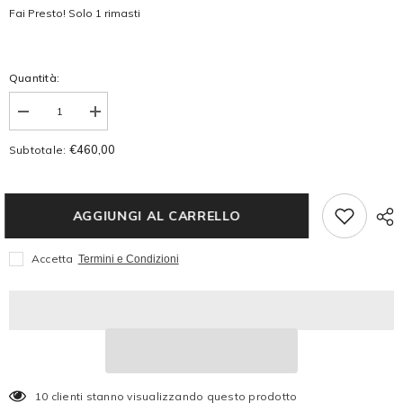
Fai Presto! Solo 1 rimasti
Quantità:
Diminuire
Aumenta
la
la
quantità
quantità
€460,00
Subtotale:
per
per
MONTBLANC
MONTBLANC
PORTAFOGLIO
PORTAFOGLIO
DONNA
DONNA
6
6
AGGIUNGI AL CARRELLO
SCOMPARTI
SCOMPARTI
TRIO
TRIO
TWEED
TWEED
Accetta
Termini e Condizioni
BLU
BLU
SARTORIAL
SARTORIAL
220341
220341
10 clienti stanno visualizzando questo prodotto